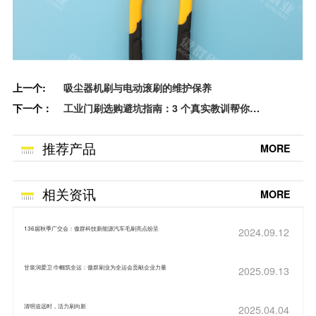
上一个:
吸尘器机刷与电动滚刷的维护保养​
下一个：
工业门刷选购避坑指南：3 个真实教训帮你省
几十万
推荐产品
MORE
相关资讯
MORE
136届秋季广交会：傲群科技新能源汽车毛刷亮点纷呈
2024.09.12
甘泉润爱卫 巾帼筑全运：傲群刷业为全运会贡献企业力量
2025.09.13
清明追远时，活力刷向新
2025.04.04