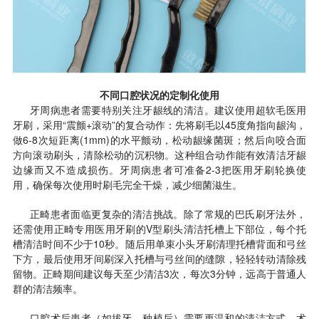
不同口腔状况的定制化使用
牙周病患者需要特别关注牙龈线的清洁。建议使用超软毛医用
牙刷，采用“震颤+滚动”的复合动作：先将刷毛以45度角指向龈沟，
做6-8次短距离(1mm)的水平颤动，松动龈缘菌斑；然后向咬合面
方向滚动刷头，清除松动的沉积物。这种组合动作能有效清洁牙龈
边缘而又不造成损伤。牙周病患者可准备2-3把医用牙刷轮换使
用，确保每次使用时刷毛完全干燥，减少细菌滋生。
正畸患者面临更复杂的清洁挑战。除了常规的巴氏刷牙法外，
还需使用正畸专用医用牙刷的V型刷头清洁托槽上下部位，每个托
槽清洁时间不少于10秒。随后用单束小头牙刷清理托槽背面和弓丝
下方，最后使用牙间刷深入托槽与弓丝间的缝隙，轻轻转动清除残
留物。正畸期间建议每天至少清洁3次，每次3分钟，远高于普通人
群的清洁频率。
口腔术后患者（如拔牙、种植后）需要更温和的清洁方式。术