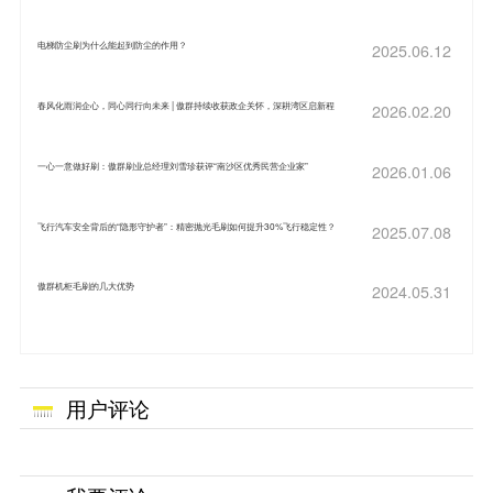
电梯防尘刷为什么能起到防尘的作用？
2025.06.12
春风化雨润企心，同心同行向未来 | 傲群持续收获政企关怀，深耕湾区启新程
2026.02.20
一心一意做好刷：傲群刷业总经理刘雪珍获评“南沙区优秀民营企业家”
2026.01.06
飞行汽车安全背后的“隐形守护者”：精密抛光毛刷如何提升30%飞行稳定性？
2025.07.08
傲群机柜毛刷的几大优势
2024.05.31
用户评论