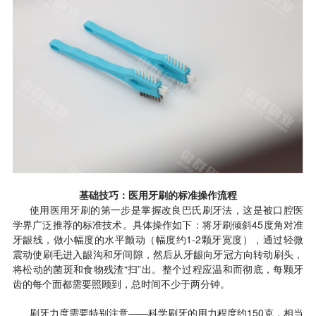
基础技巧：医用牙刷的标准操作流程
使用
医用牙刷
的第一步是掌握改良巴氏刷牙法，这是被口腔医
学界广泛推荐的标准技术。具体操作如下：将牙刷倾斜45度角对准
牙龈线，做小幅度的水平颤动（幅度约1-2颗牙宽度），通过轻微
震动使刷毛进入龈沟和牙间隙，然后从牙龈向牙冠方向转动刷头，
将松动的菌斑和食物残渣“扫”出。整个过程应温和而彻底，每颗牙
齿的每个面都需要照顾到，总时间不少于两分钟。
刷牙力度需要特别注意——科学刷牙的用力程度约150克，相当