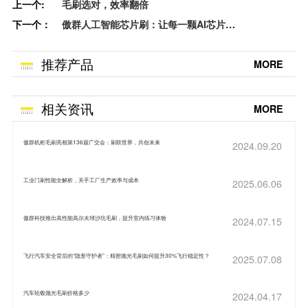
上一个:
毛刷选对，效率翻倍
下一个：
傲群人工智能芯片刷：让每一颗AI芯片
都“净”显锋芒
推荐产品
MORE
相关资讯
MORE
傲群机柜毛刷亮相第136届广交会：刷联世界，共创未来
2024.09.20
工业门刷性能全解析，关乎工厂生产效率与成本
2025.06.06
傲群科技推出高性能高尔夫球沙坑毛刷，提升室内练习体验
2024.07.15
飞行汽车安全背后的“隐形守护者”：精密抛光毛刷如何提升30%飞行稳定性？
2025.07.08
汽车轮毂抛光毛刷价格多少
2024.04.17