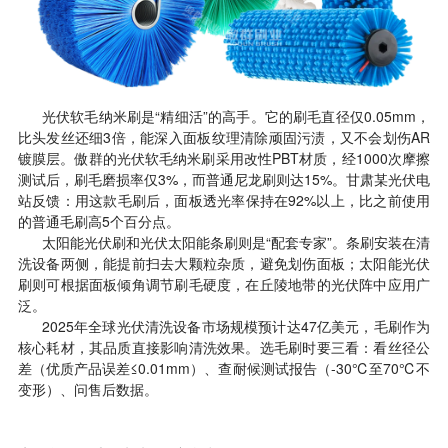
光伏软毛纳米刷是“精细活”的高手。它的刷毛直径仅0.05mm，
比头发丝还细3倍，能深入面板纹理清除顽固污渍，又不会划伤AR
镀膜层。傲群的光伏软毛纳米刷采用改性PBT材质，经1000次摩擦
测试后，刷毛磨损率仅3%，而普通尼龙刷则达15%。甘肃某光伏电
站反馈：用这款毛刷后，面板透光率保持在92%以上，比之前使用
的普通毛刷高5个百分点。
太阳能光伏刷和光伏太阳能条刷则是“配套专家”。条刷安装在清
洗设备两侧，能提前扫去大颗粒杂质，避免划伤面板；太阳能光伏
刷则可根据面板倾角调节刷毛硬度，在丘陵地带的光伏阵中应用广
泛。
2025年全球光伏清洗设备市场规模预计达47亿美元，毛刷作为
核心耗材，其品质直接影响清洗效果。选毛刷时要三看：看丝径公
差（优质产品误差≤0.01mm）、查耐候测试报告（-30℃至70℃不
变形）、问售后数据。