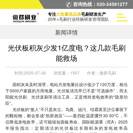
咨询热线：020-34581277
专注
大批量高品质
毛刷研发生产
20年+毛刷行业经验研发管理团队
新闻详情
光伏板积灰少发1亿度电？这几款毛刷
能救场
时间:
2025-07-26
浏览量：
1507
作者：
傲群毛刷
因积灰未及时清理，电站月发电量比设计值少了120万度，相当
于3000户家庭的月用电量。
光伏板清洗
早已不是“可选操作”，而太
阳能光伏刷、光伏滚刷等清洁工具，正是维持发电效率的“隐形功
臣”。
光伏板的“敌人”不只是灰尘。鸟粪、油污、结霜甚至沙尘暴留下
的颗粒物，都会形成“热斑效应”——遮挡处温度骤升30-50℃，不
仅降低发电效率，还可能缩短面板寿命。国际能源署（IEA）2025
年报告指出：定期清洁的光伏板比长期积灰的发电效率高