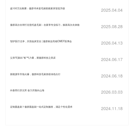
超100万次耐磨：傲群书本架毛刷助推家具智造升级
2025.04.04
傲群高尔夫球打击垫托盘毛刷：在家享专业练习，焕新高尔夫体验
2025.08.28
智护医疗洁净，共筑临床安全 | 傲群刷业亮相CMEF医博会
2026.04.13
父亲节|刷出"爸"气力量，展傲群科技之风采
2024.06.17
新能源车市场火爆，傲群科技毛刷添彩绿色出行
2024.06.18
向春而行庆元宵 奋力开跑向山海
2026.03.03
定制圆盘刷？傲群圆盘刷一站式定制服务，满足个性化需求
2024.11.18