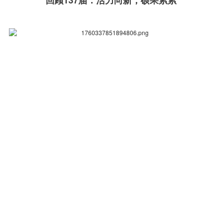
回顾137届：活力向新，硕果累累