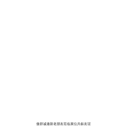
傲群诚邀新老朋友莅临展位共叙友谊