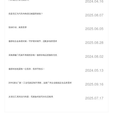
2024.04.16
您是否正为汽车内饰清洁难题而烦恼？
2025.08.07
悦绿行动，刷美世界
2025.06.05
傲群铝合金条密封刷：守护密封细节，适配多场景需求​
2025.08.28
采购屏蔽门毛刷不再困扰价格！傲群价格品质服务无忧
2024.08.02
傲群科技祝愿每一位母亲：母亲节快乐！
2024.05.13
20年源头厂家！工业毛刷定制不用愁，这家广州企业能搞定全品类需求
2025.09.16
从清洁工具到治污利器：毛刷如何改写水生态格局
2025.07.17