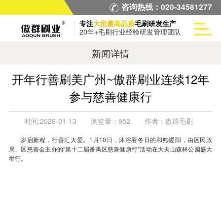
咨询热线：020-34581277
专注
大批量高品质
毛刷研发生产
20年+毛刷行业经验研发管理团队
新闻详情
开年行善刷美广州~傲群刷业连续12年
参与慈善健康行
时间:
2026-01-13
浏览量：
952
作者：
傲群毛刷
岁启新程，行善汇大爱。1月10日，沐浴着冬日的和煦暖阳，由区民政
局、区慈善会主办的“第十二届番禺区慈善健康行”活动在大夫山森林公园盛大
举行。