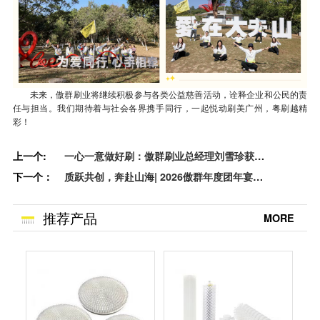
未来，傲群刷业将继续积极参与各类公益慈善活动，诠释企业和公民的责
任与担当。我们期待着与社会各界携手同行，一起悦动刷美广州，粤刷越精
彩！
上一个:
一心一意做好刷：傲群刷业总经理刘雪珍获
下一个：
评“南沙区优秀民营企业家”
质跃共创，奔赴山海| 2026傲群年度团年宴，
共赴美好新程
推荐产品
MORE