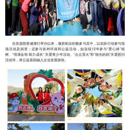
自首届慈善健康行举办以来，傲群刷业积极参与其中，以实际行动参与现
场活动及捐资；还参与各种环保和公益活动，如连续12年参与“爱心林”植
树、“情满金秋 助力成长” 关爱青少年活动、“点点萤火”和“烛光妈妈”关爱慰问
活动等，将公益基因融入企业发展脉络。