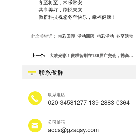
冬至将至，常乐常安
共享美好，刷悦未来
傲群科技祝您冬至快乐，幸福健康！
此文关键词：
精彩回顾
活动回顾
精彩活动
冬至活动
上一个:
大放光彩！傲群智刷在136届广交会，携商刷
新悦未来
联系傲群
联系电话
020-34581277 139-2883-0364
公司邮箱
aqcs@gzaqsy.com