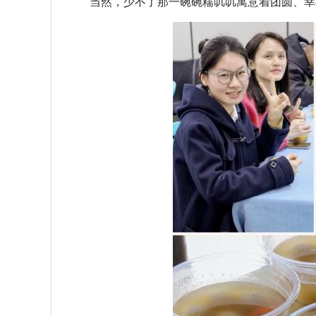
当然，少不了那一碗碗糯叽叽寓意着团圆、幸