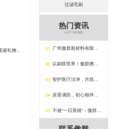
过滤毛刷
热门资讯
HOT NEWS
广州傲群新材料有限公
01
圣诞礼物，
司获得第十届“创客广
东”广州市中小企业创新
以刷联世界！傲群携升
02
创业大赛二等奖，并获
级版智能制刷系列产品
得晋级省级大赛资格…
亮相广交会…
智护医疗洁净，共筑临
03
床安全 | 傲群刷业亮相
CMEF医博会…
蔗香满田，初心相伴｜
04
傲群以爱为壤，守护乡
土甘甜…
不做“一日英雄”：傲群刷
05
业的365天品质坚守…
联系傲群