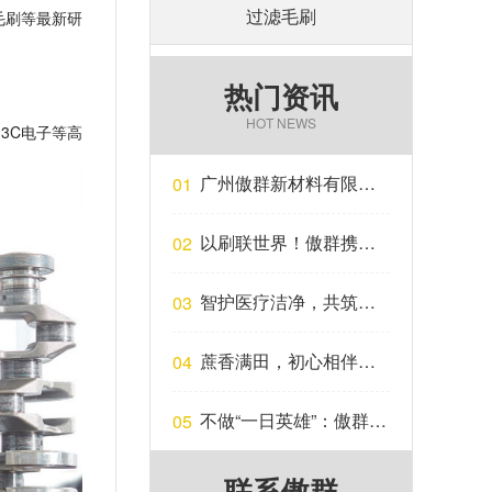
过滤毛刷
毛刷等最新研
热门资讯
HOT NEWS
、3C电子等高
广州傲群新材料有限公
01
司获得第十届“创客广
东”广州市中小企业创新
以刷联世界！傲群携升
02
创业大赛二等奖，并获
级版智能制刷系列产品
得晋级省级大赛资格…
亮相广交会…
智护医疗洁净，共筑临
03
床安全 | 傲群刷业亮相
CMEF医博会…
蔗香满田，初心相伴｜
04
傲群以爱为壤，守护乡
土甘甜…
不做“一日英雄”：傲群刷
05
业的365天品质坚守…
联系傲群