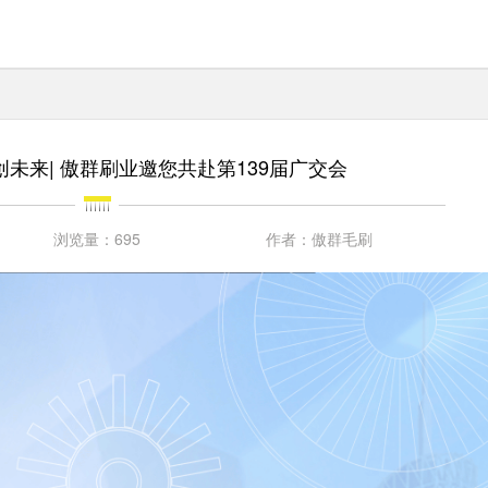
创未来| 傲群刷业邀您共赴第139届广交会
浏览量：
695
作者：
傲群毛刷