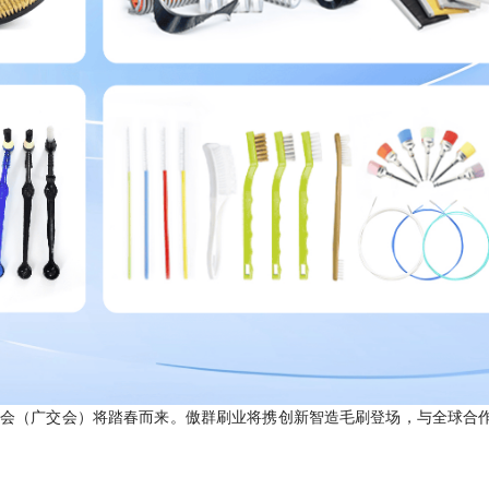
易会（广交会）将踏春而来。傲群刷业将携创新智造毛刷登场，与全球合