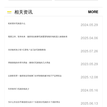
相关资讯
MORE
机柜密封毛刷是什么
2024.05.29
毫厘之间，智净未来：傲群高抗耐磨毛刷重塑智能扫地机器人效能标准
2025.04.06
光伏板积灰少发1亿度电？这几款毛刷能救场
2025.07.26
弹簧刷辊的作用与用途：缠绕式毛刷辊的几大用途
2023.05.29
以刷联世界！傲群刷业亮相澳门全球智能机械与电子产品博览会
2025.12.08
车库卷帘门毛刷价格多少
2024.05.16
为什么专业乐手都选双头设计？乐器清洁毛刷的 6 个高阶用法
2025.06.13