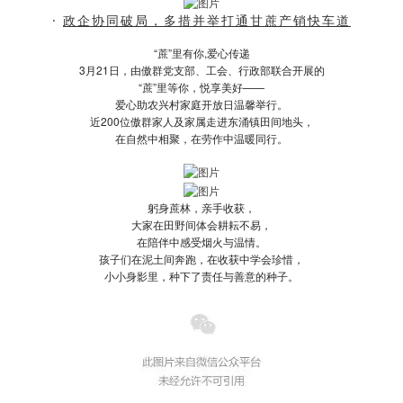
·
政企协同破局，多措并举打通甘蔗产销快车道
“蔗”里有你,爱心传递
3月21日，由傲群党支部、工会、行政部联合开展的
“蔗”里等你，悦享美好——
爱心助农兴村家庭开放日温馨举行。
近200位傲群家人及家属走进东涌镇田间地头，
在自然中相聚，在劳作中温暖同行。
躬身蔗林，亲手收获，
大家在田野间体会耕耘不易，
在陪伴中感受烟火与温情。
孩子们在泥土间奔跑，在收获中学会珍惜，
小小身影里，种下了责任与善意的种子。