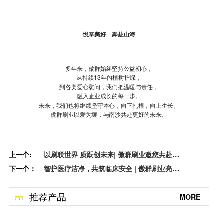
悦享美好，奔赴山海
多年来，傲群始终坚持公益初心，
从持续13年的植树护绿，
到各类爱心慰问，我们把温暖与责任，
融入企业成长的每一步。
未来，我们也将继续坚守本心，向下扎根，向上生长。
傲群刷业以爱为壤，与南沙共赴更好的未来。
上一个:
以刷联世界 质跃创未来| 傲群刷业邀您共赴第
下一个：
139届广交会
智护医疗洁净，共筑临床安全 | 傲群刷业亮相
CMEF医博会
推荐产品
MORE