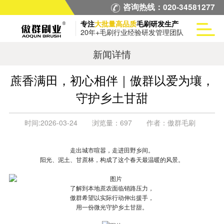
咨询热线：020-34581277
专注
大批量高品质
毛刷研发生产
20年+毛刷行业经验研发管理团队
新闻详情
蔗香满田，初心相伴｜傲群以爱为壤，
守护乡土甘甜
时间:
2026-03-24
浏览量：
697
作者：
傲群毛刷
走出城市喧嚣，走进田野乡间。
阳光、泥土、甘蔗林，构成了这个春天最温暖的风景。
了解到本地蔗农面临销路压力，
傲群希望以实际行动伸出援手，
用一份微光守护乡土甘甜。