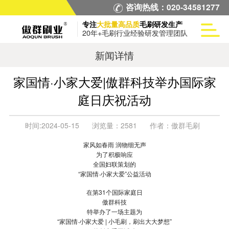
咨询热线：020-34581277
专注
大批量高品质
毛刷研发生产
20年+毛刷行业经验研发管理团队
新闻详情
家国情·小家大爱|傲群科技举办国际家
庭日庆祝活动
时间:
2024-05-15
浏览量：
2581
作者：
傲群毛刷
家风如春雨 润物细无声
为了积极响应
全国妇联策划的
“家国情·小家大爱”公益活动
在第31个国际家庭日
傲群科技
特举办了一场主题为
“家国情·小家大爱 | 小毛刷，刷出大大梦想”