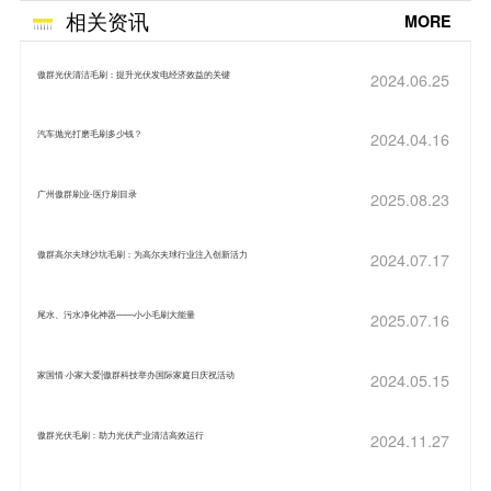
相关资讯
MORE
傲群光伏清洁毛刷：提升光伏发电经济效益的关键
2024.06.25
汽车抛光打磨毛刷多少钱？
2024.04.16
广州傲群刷业-医疗刷目录
2025.08.23
傲群高尔夫球沙坑毛刷：为高尔夫球行业注入创新活力
2024.07.17
尾水、污水净化神器——小小毛刷大能量
2025.07.16
家国情·小家大爱|傲群科技举办国际家庭日庆祝活动
2024.05.15
傲群光伏毛刷：助力光伏产业清洁高效运行
2024.11.27