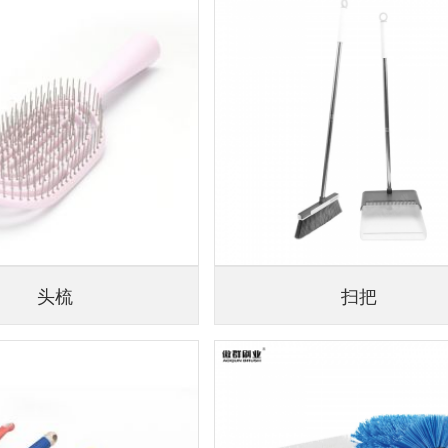
头梳
扫把